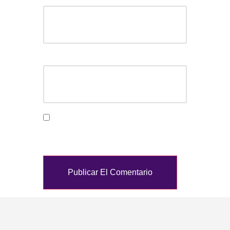
Web
Guarda mi nombre, correo electrónico y web en
este navegador para la próxima vez que
comente.